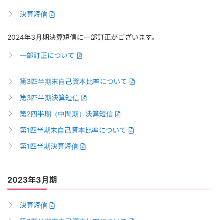
決算短信
2024年3月期決算短信に一部訂正がございます。
一部訂正について
第3四半期末自己資本比率について
第3四半期決算短信
第2四半期（中間期）決算短信
第1四半期末自己資本比率について
第1四半期決算短信
2023年3月期
決算短信