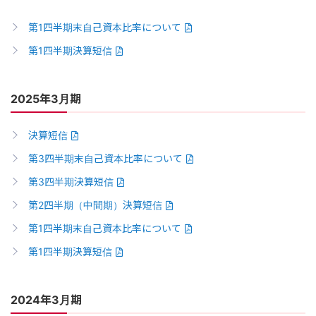
第1四半期末自己資本比率について
第1四半期決算短信
2025年3月期
決算短信
第3四半期末自己資本比率について
第3四半期決算短信
第2四半期（中間期）決算短信
第1四半期末自己資本比率について
第1四半期決算短信
2024年3月期