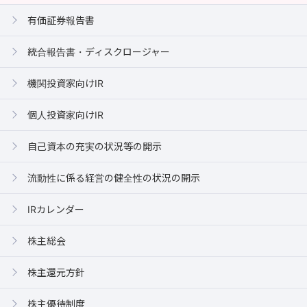
有価証券報告書
統合報告書・ディスクロージャー
機関投資家向けIR
個人投資家向けIR
自己資本の充実の状況等の開示
流動性に係る経営の健全性の状況の開示
IRカレンダー
株主総会
株主還元方針
株主優待制度