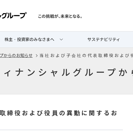
株主・投資家のみなさまへ
サステナビリティ
プからのお知らせ
当 社 お よ び 子 会 社 の 代 表 取 締 役 お よ び 
フィナンシャルグループか
 取 締 役 お よ び 役 員 の 異 動 に 関 す る お