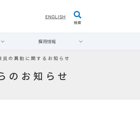
ENGLISH
検索
採用情報
役 員 の 異 動 に 関 す る お 知 ら せ
らのお知らせ